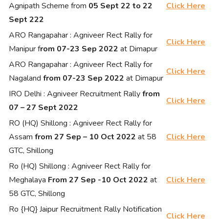
Agnipath Scheme from
05 Sept 22 to 22
Click Here
Sept 222
ARO Rangapahar : Agniveer Rect Rally for
Click Here
Manipur f
rom 07-23 Sep 2022
at Dimapur
ARO Rangapahar : Agniveer Rect Rally for
Click Here
Nagaland
from 07-23 Sep 2022
at Dimapur
IRO Delhi : Agniveer Recruitment Rally
from
Click Here
07 – 27 Sept 2022
RO (HQ) Shillong : Agniveer Rect Rally for
Assam
from 27 Sep – 10 Oct 2022
at 58
Click Here
GTC, Shillong
Ro (HQ) Shillong : Agniveer Rect Rally for
Meghalaya
From 27 Sep -10 Oct 2022
at
Click Here
58 GTC, Shillong
Ro {HQ} Jaipur Recruitment Rally Notification
Click Here