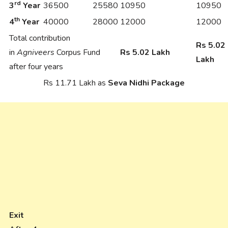
rd
3
Year
36500
25580
10950
10950
th
4
Year
40000
28000
12000
12000
Total contribution
Rs 5.02
in
Agniveers
Corpus Fund
Rs 5.02 Lakh
Lakh
after four years
Rs 11.71 Lakh as
Seva Nidhi Package
Exit