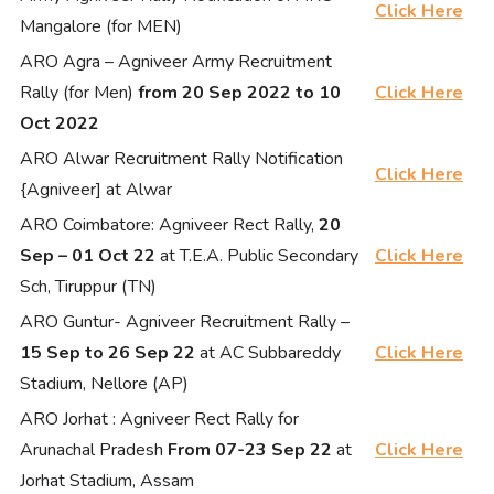
Click Here
Mangalore (for MEN)
ARO Agra – Agniveer Army Recruitment
Rally (for Men)
from 20 Sep 2022 to 10
Click Here
Oct 2022
ARO Alwar Recruitment Rally Notification
Click Here
{Agniveer] at Alwar
ARO Coimbatore: Agniveer Rect Rally,
20
Sep – 01 Oct 22
at T.E.A. Public Secondary
Click Here
Sch, Tiruppur (TN)
ARO Guntur- Agniveer Recruitment Rally –
15 Sep to 26 Sep 22
at AC Subbareddy
Click Here
Stadium, Nellore (AP)
ARO Jorhat : Agniveer Rect Rally for
Arunachal Pradesh
From 07-23 Sep 22
at
Click Here
Jorhat Stadium, Assam