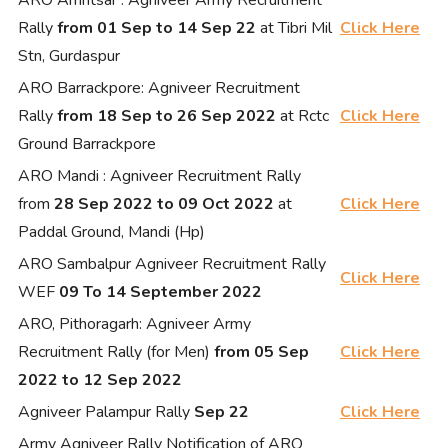
ARO Amritsar : Agniveer Army Recruitment
Rally
from 01 Sep to 14 Sep 22
at Tibri Mil
Click Here
Stn, Gurdaspur
ARO Barrackpore: Agniveer Recruitment
Rally
from 18 Sep to 26 Sep 2022
at Rctc
Click Here
Ground Barrackpore
ARO Mandi : Agniveer Recruitment Rally
from
28 Sep 2022 to 09 Oct 2022
at
Click Here
Paddal Ground, Mandi (Hp)
ARO Sambalpur Agniveer Recruitment Rally
Click Here
WEF
09 To 14 September 2022
ARO, Pithoragarh: Agniveer Army
Recruitment Rally (for Men)
from 05 Sep
Click Here
2022 to 12 Sep 2022
Agniveer Palampur Rally
Sep 22
Click Here
Army Agniveer Rally Notification of ARO