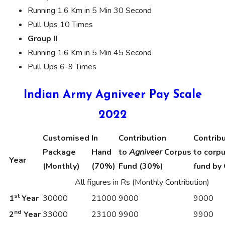
Running 1.6 Km in 5 Min 30 Second
Pull Ups 10 Times
Group II
Running 1.6 Km in 5 Min 45 Second
Pull Ups 6-9 Times
Indian Army Agniveer Pay Scale
2022
Customised
In
Contribution
Contrib
Package
Hand
to
Agniveer
Corpus
to corp
Year
(Monthly)
(70%)
Fund (30%)
fund by 
All figures in Rs (Monthly Contribution)
st
1
Year
30000
21000
9000
9000
nd
2
Year
33000
23100
9900
9900