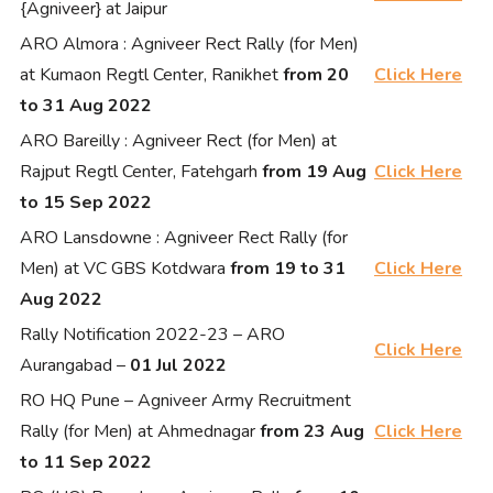
{Agniveer} at Jaipur
ARO Almora : Agniveer Rect Rally (for Men)
at Kumaon Regtl Center, Ranikhet
from 20
Click Here
to 31 Aug 2022
ARO Bareilly : Agniveer Rect (for Men) at
Rajput Regtl Center, Fatehgarh
from 19 Aug
Click Here
to 15 Sep 2022
ARO Lansdowne : Agniveer Rect Rally (for
Men) at VC GBS Kotdwara
from 19 to 31
Click Here
Aug 2022
Rally Notification 2022-23 – ARO
Click Here
Aurangabad –
01 Jul 2022
RO HQ Pune – Agniveer Army Recruitment
Rally (for Men) at Ahmednagar
from 23 Aug
Click Here
to 11 Sep 2022