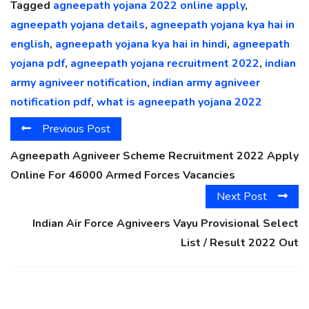
Tagged
agneepath yojana 2022 online apply
,
agneepath yojana details
,
agneepath yojana kya hai in
english
,
agneepath yojana kya hai in hindi
,
agneepath
yojana pdf
,
agneepath yojana recruitment 2022
,
indian
army agniveer notification
,
indian army agniveer
notification pdf
,
what is agneepath yojana 2022
Previous Post
Agneepath Agniveer Scheme Recruitment 2022 Apply
Online For 46000 Armed Forces Vacancies
Next Post
Indian Air Force Agniveers Vayu Provisional Select
List / Result 2022 Out