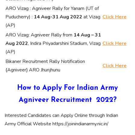
ARO Vizag : Agniveer Rally for Yanam (UT of
Puducherry) :
14 Aug-31 Aug 2022
at Vizag
Click Here
(AP)
ARO Vizag: Agniveer Rally from
14 Aug – 31
Aug 2022
, Indira Priyadarshini Stadium, Vizag
Click Here
(AP)
Bikaner Recruitment Rally Notification
Click Here
{Agniveer} ARO Jhunjhunu
How to Apply For Indian Army
Agniveer Recruitment 2022?
Interested Candidates can Apply Online through Indian
Army Official Website https://joinindianarmy.nic.in/