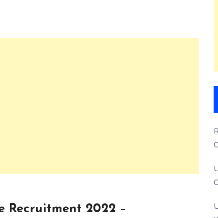
R
O
S
U
O
U
 Recruitment 2022 –