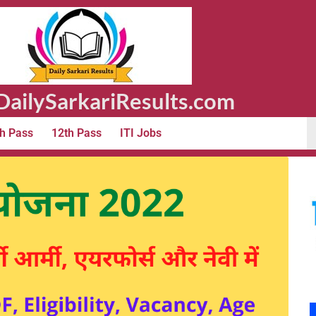
ailySarkariResults.com
h Pass
12th Pass
ITI Jobs