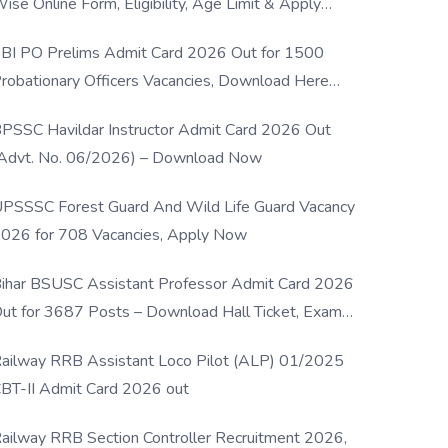
ise Online Form, Eligibility, Age Limit & Apply
rocess
BI PO Prelims Admit Card 2026 Out for 1500
robationary Officers Vacancies, Download Here
Now
PSSC Havildar Instructor Admit Card 2026 Out
Advt. No. 06/2026) – Download Now
PSSSC Forest Guard And Wild Life Guard Vacancy
026 for 708 Vacancies, Apply Now
ihar BSUSC Assistant Professor Admit Card 2026
ut for 3687 Posts – Download Hall Ticket, Exam
ate & Direct Link
ailway RRB Assistant Loco Pilot (ALP) 01/2025
BT-II Admit Card 2026 out
ailway RRB Section Controller Recruitment 2026,