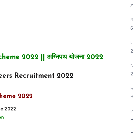
A
R
6
P
U
eme 2022 || अग्निपथ योजना 2022
M
2
ers Recruitment 2022
B
cheme 2022
R
F
ne 2022
I
on
R
D