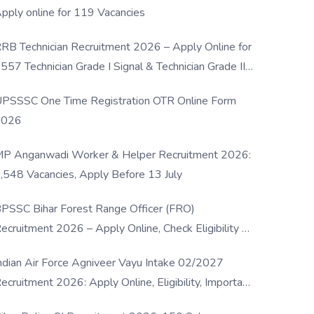
pply online for 119 Vacancies
RB Technician Recruitment 2026 – Apply Online for
557 Technician Grade I Signal & Technician Grade III
osts
PSSSC One Time Registration OTR Online Form
2026
P Anganwadi Worker & Helper Recruitment 2026:
,548 Vacancies, Apply Before 13 July
PSSC Bihar Forest Range Officer (FRO)
ecruitment 2026 – Apply Online, Check Eligibility &
ull Details
ndian Air Force Agniveer Vayu Intake 02/2027
ecruitment 2026: Apply Online, Eligibility, Important
ates & Selection Process