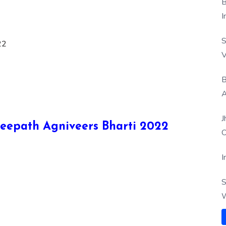
B
I
S
22
V
B
A
J
Agneepath Agniveers Bharti 2022
O
I
S
W