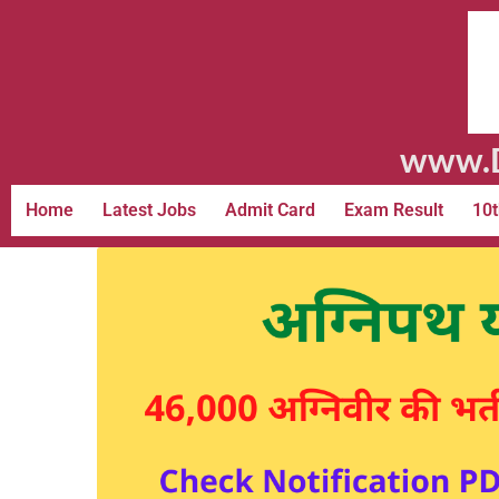
www.D
Home
Latest Jobs
Admit Card
Exam Result
10t