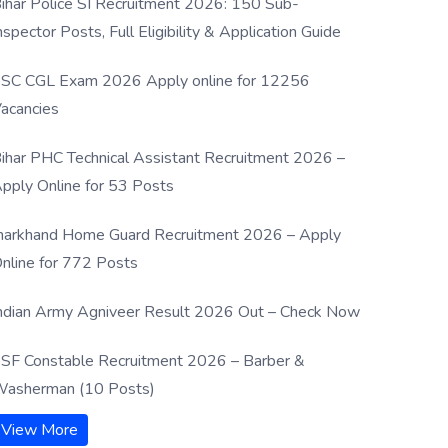
ihar Police SI Recruitment 2026: 150 Sub-
nspector Posts, Full Eligibility & Application Guide
SC CGL Exam 2026 Apply online for 12256
acancies
ihar PHC Technical Assistant Recruitment 2026 –
pply Online for 53 Posts
harkhand Home Guard Recruitment 2026 – Apply
nline for 772 Posts
ndian Army Agniveer Result 2026 Out – Check Now
SF Constable Recruitment 2026 – Barber &
asherman (10 Posts)
View More