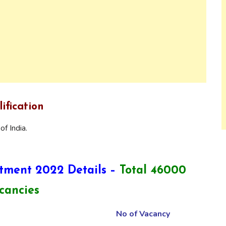
fication
f India.
tment 2022 Details –
Total 46000
cancies
No of Vacancy