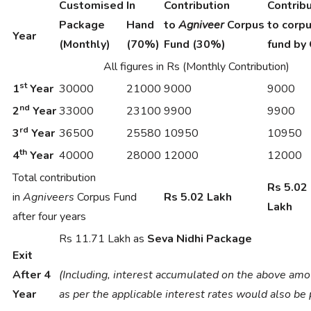
Customised
In
Contribution
Contrib
Package
Hand
to
Agniveer
Corpus
to corp
Year
(Monthly)
(70%)
Fund (30%)
fund by 
All figures in Rs (Monthly Contribution)
st
1
Year
30000
21000
9000
9000
nd
2
Year
33000
23100
9900
9900
rd
3
Year
36500
25580
10950
10950
th
4
Year
40000
28000
12000
12000
Total contribution
Rs 5.02
in
Agniveers
Corpus Fund
Rs 5.02 Lakh
Lakh
after four years
Rs 11.71 Lakh as
Seva Nidhi Package
Exit
After 4
(Including, interest accumulated on the above am
Year
as per the applicable interest rates would also be 