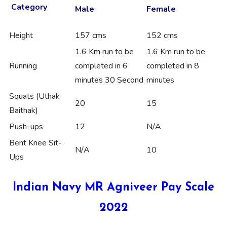
Category
Male
Female
Height
157 cms
152 cms
1.6 Km run to be
1.6 Km run to be
Running
completed in 6
completed in 8
minutes 30 Second
minutes
Squats (Uthak
20
15
Baithak)
Push-ups
12
N/A
Bent Knee Sit-
N/A
10
Ups
Indian Navy MR Agniveer Pay Scale
2022