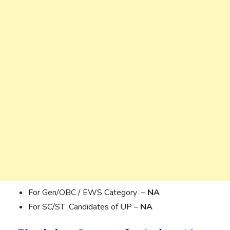
For Gen/OBC / EWS Category –
NA
For SC/ST Candidates of UP –
NA