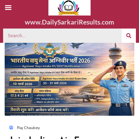
www.DailySarkariResults.com
Raj Chaubey