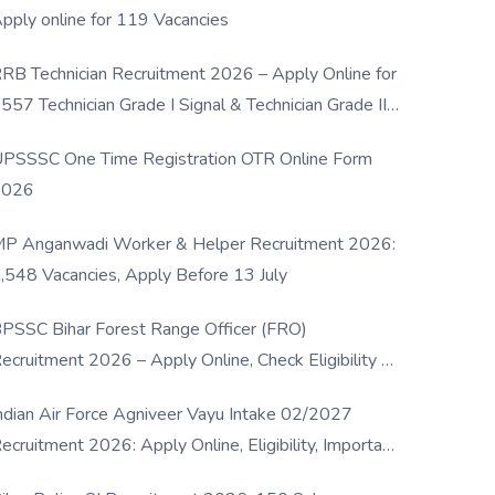
pply online for 119 Vacancies
RB Technician Recruitment 2026 – Apply Online for
557 Technician Grade I Signal & Technician Grade III
osts
PSSSC One Time Registration OTR Online Form
2026
P Anganwadi Worker & Helper Recruitment 2026:
,548 Vacancies, Apply Before 13 July
PSSC Bihar Forest Range Officer (FRO)
ecruitment 2026 – Apply Online, Check Eligibility &
ull Details
ndian Air Force Agniveer Vayu Intake 02/2027
ecruitment 2026: Apply Online, Eligibility, Important
ates & Selection Process