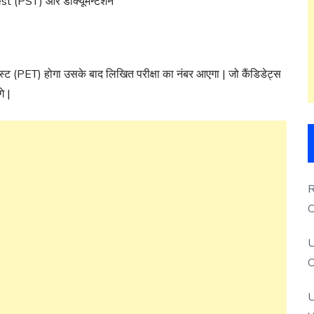
 (PST) और डॉक्यूमेंन्टेशन
स्ट (PET) होगा उसके बाद लिखित परीक्षा का नंबर आएगा | जो कैंडिडेट्स
े |
R
O
S
U
O
U