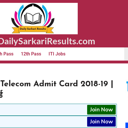
ailySarkariResults.com
h Pass
12th Pass
ITI Jobs
Telecom Admit Card 2018-19 |
ड
Join Now
Join Now