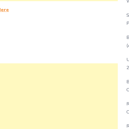
W
P
Here
S
P
B
(
U
2
B
O
D
R
C
R