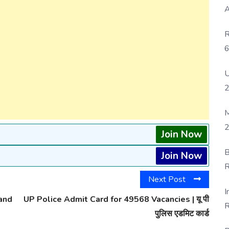
A
R
6
P
U
M
2
Join Now
B
Join Now
R
Next Post
F
I
and
UP Police Admit Card for 49568 Vacancies | यू पी
R
पुलिस एडमिट कार्ड
D