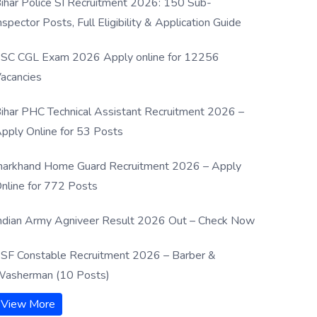
ihar Police SI Recruitment 2026: 150 Sub-
nspector Posts, Full Eligibility & Application Guide
SC CGL Exam 2026 Apply online for 12256
acancies
ihar PHC Technical Assistant Recruitment 2026 –
pply Online for 53 Posts
harkhand Home Guard Recruitment 2026 – Apply
nline for 772 Posts
ndian Army Agniveer Result 2026 Out – Check Now
SF Constable Recruitment 2026 – Barber &
asherman (10 Posts)
View More