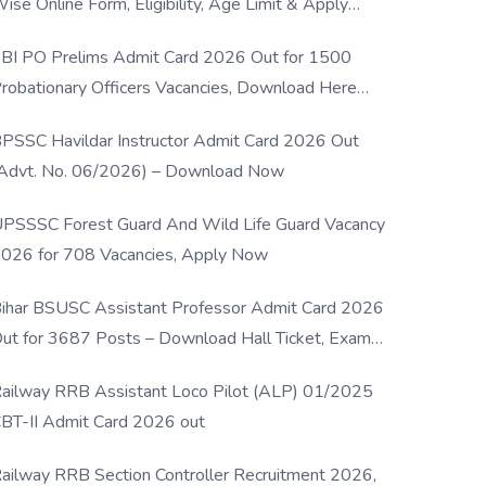
ise Online Form, Eligibility, Age Limit & Apply
rocess
BI PO Prelims Admit Card 2026 Out for 1500
robationary Officers Vacancies, Download Here
Now
PSSC Havildar Instructor Admit Card 2026 Out
Advt. No. 06/2026) – Download Now
PSSSC Forest Guard And Wild Life Guard Vacancy
026 for 708 Vacancies, Apply Now
ihar BSUSC Assistant Professor Admit Card 2026
ut for 3687 Posts – Download Hall Ticket, Exam
ate & Direct Link
ailway RRB Assistant Loco Pilot (ALP) 01/2025
BT-II Admit Card 2026 out
ailway RRB Section Controller Recruitment 2026,