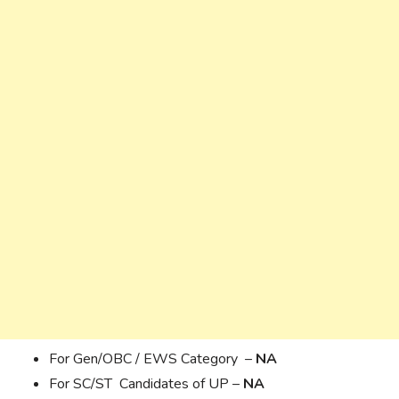
For Gen/OBC / EWS Category –
NA
For SC/ST Candidates of UP –
NA