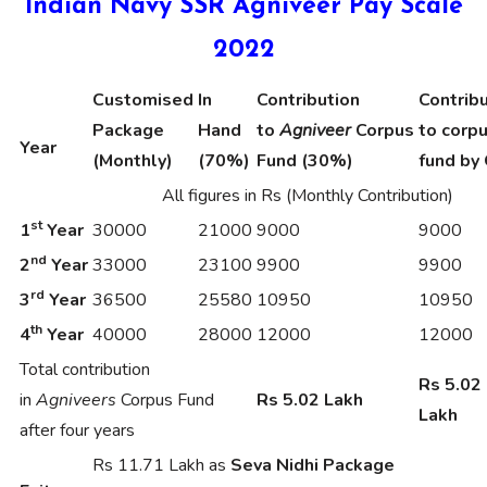
Indian Navy SSR Agniveer Pay Scale
2022
Customised
In
Contribution
Contrib
Package
Hand
to
Agniveer
Corpus
to corp
Year
(Monthly)
(70%)
Fund (30%)
fund by 
All figures in Rs (Monthly Contribution)
st
1
Year
30000
21000
9000
9000
nd
2
Year
33000
23100
9900
9900
rd
3
Year
36500
25580
10950
10950
th
4
Year
40000
28000
12000
12000
Total contribution
Rs 5.02
in
Agniveers
Corpus Fund
Rs 5.02 Lakh
Lakh
after four years
Rs 11.71 Lakh as
Seva Nidhi Package