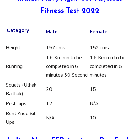
Fitness Test 2022
Category
Male
Female
Height
157 cms
152 cms
1.6 Km run to be
1.6 Km run to be
Running
completed in 6
completed in 8
minutes 30 Second
minutes
Squats (Uthak
20
15
Baithak)
Push-ups
12
N/A
Bent Knee Sit-
N/A
10
Ups