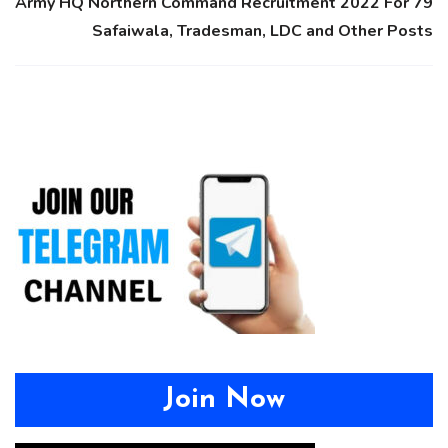
Army HQ Northern Command Recruitment 2022 For 79
Safaiwala, Tradesman, LDC and Other Posts
Join Now